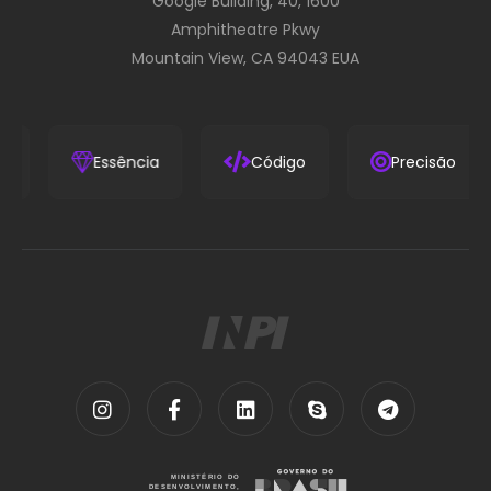
Google Building, 40, 1600
Amphitheatre Pkwy
Mountain View, CA 94043 EUA
ria
Essência
Código
Precisão