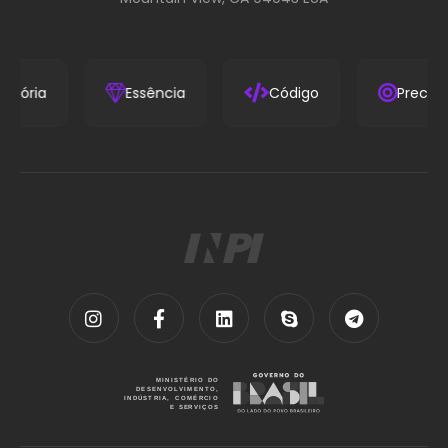
Trajetória
Essência
Código
P