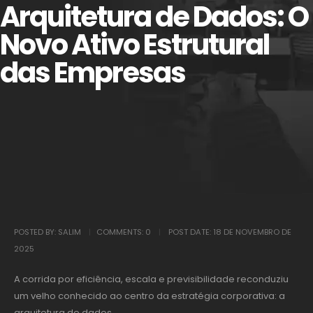
Arquitetura de Dados: O
Novo Ativo Estrutural
das Empresas
POSTED BY:
SALIM
COMMENTS:
0
POST DATE:
18 DE NOVEMBRO DE
2025
A corrida por eficiência, escala e previsibilidade reconduziu
um velho conhecido ao centro da estratégia corporativa: a
arquitetura de dados.