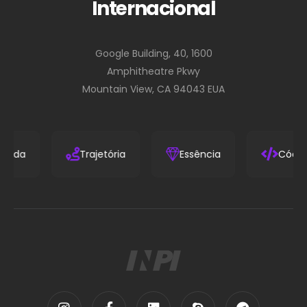
Internacional
Google Building, 40, 1600
Amphitheatre Pkwy
Mountain View, CA 94043 EUA
anguarda
Trajetória
Essência
C